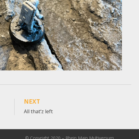
NEXT
All that‘z left
© Copyright 2020 –
Rhein Main Multiversum