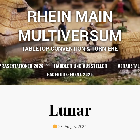
RHEIN MAIN
MULTIVERSUM
TABLETOP CONVENTION & TURNIERE
PRÄSENTATIONEN 2026
HÄNDLER UND AUSSTELLER
VERANSTAL
FACEBOOK-EVENT 2026
Lunar
Posted
by
23. August 2024
bannkreis
on