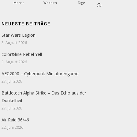
Monat
Wochen
Tage
i
NEUESTE BEITRÄGE
Star Wars Legion
3. August 2026
color&line Rebel Yell
3. August 2026
AEC2090 – Cyberpunk Miniaturengame
27. Juli 2026
Battletech Alpha Strike – Das Echo aus der
Dunkelheit
27. Juli 2026
Air Raid 36/46
22. Juni 2026