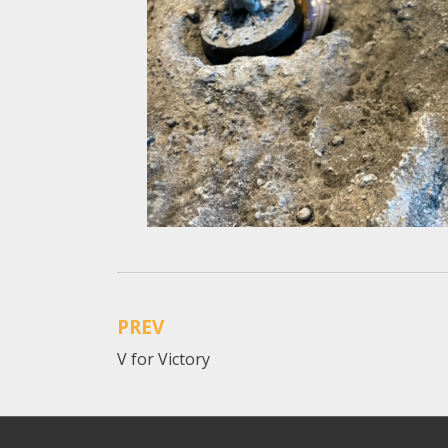
Posted in
Präsentationen 2024
PREV
Beitragsnavigation
V for Victory